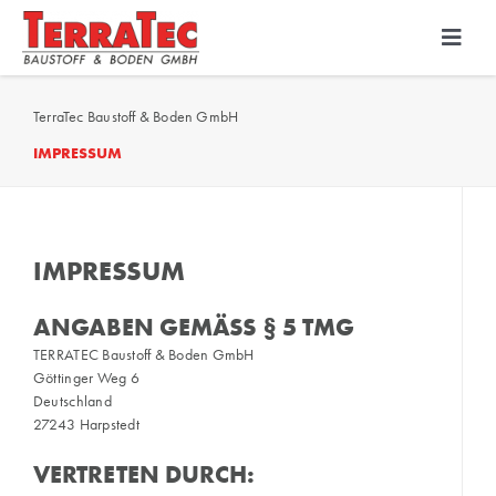
Skip
to
Toggl
Navig
content
Bodenbeschichtung
TerraTec Baustoff & Boden GmbH
IMPRESSUM
Diamantschleiftechnik
PU-Beton
IMPRESSUM
ANGABEN GEMÄSS § 5 TMG
TERRATEC Baustoff & Boden GmbH
Göttinger Weg 6
Deutschland
27243 Harpstedt
VERTRETEN DURCH: