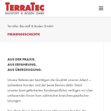
Skip
to
Toggl
Navig
content
Bodenbeschichtung
TerraTec Baustoff & Boden GmbH
FIRMENGESCHICHTE
Diamantschleiftechnik
PU-Beton
AUS DER PRAXIS.
AUS ERFAHRUNG.
AUS ÜBERZEUGUNG.
Unsere Referenzen bestätigen die Qualität unserer Arbeit –
zufriedene Kunden sind der beste Beweis dafür. Dank
unseres breit gefächerten Kundenportfolios verfügen wir über
umfassendes Know-how zahlreicher branchenspezifischer
Lösungen.
Vor allem dieses Spezialwissen gibt unseren Kunden die